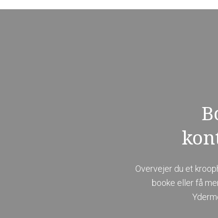
B
kon
Overvejer du et kroop
booke eller få me
Yderme