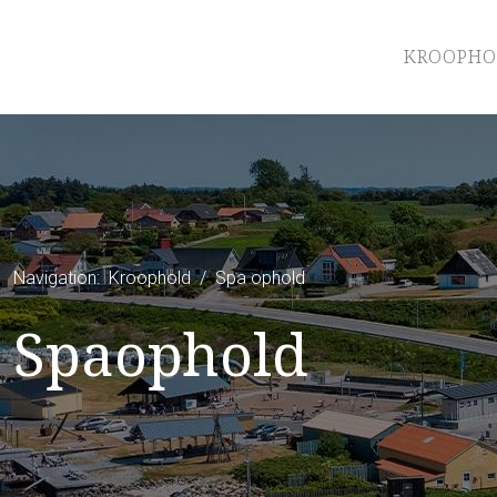
KROOPHO
Navigation:
Kroophold
/
Spa ophold
Spaophold