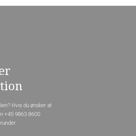
er
tion
ien? Hvis du ønsker at
on
+45 9863 8600
​.
runder.