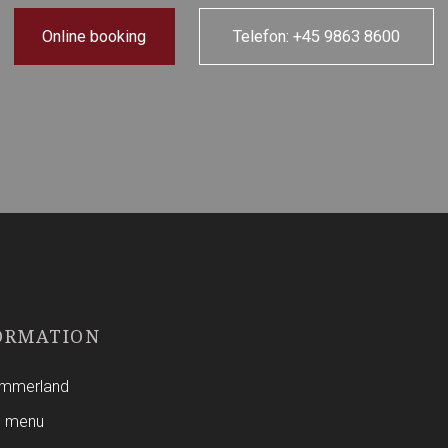
Online booking
Telefon: +45 9863 8600​
ORMATION​
Himmerland
s menu